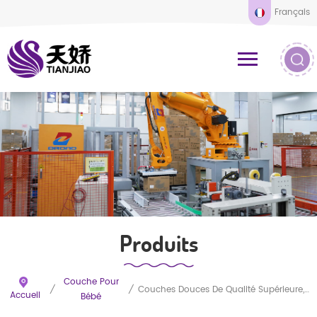
Français
Produits
Couche Pour
/
/
Couches Douces De Qualité Supérieure, Douces Pour La Peau, Disponibles En Gros À Prix Compétitifs.
Accueil
Bébé