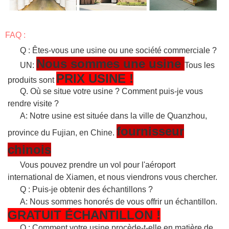
FAQ :
Q : Êtes-vous une usine ou une société commerciale ?
Nous sommes une usine
UN:
Tous les
PRIX USINE !
produits sont
Q. Où se situe votre usine ? Comment puis-je vous
rendre visite ?
A: Notre usine est située dans la ville de Quanzhou,
fournisseur
province du Fujian, en Chine.
chinois
Vous pouvez prendre un vol pour l'aéroport
international de Xiamen, et nous viendrons vous chercher.
Q : Puis-je obtenir des échantillons ?
A: Nous sommes honorés de vous offrir un échantillon.
GRATUIT
ÉCHANTILLON
!
Q : Comment votre usine procède-t-elle en matière de