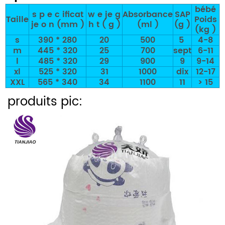
bébé
s
p
e
c
ificat
w
e
je
g
Absorbance
SAP
Taille
Poids
je
o
n (mm
)
h
t
(
g
)
(ml
)
(g
)
(kg
)
s
390 * 280
20
500
5
4-8
m
445 * 320
25
700
sept
6-11
l
485 * 320
29
900
9
9-14
xl
525 * 320
31
1000
dix
12-17
XXL
565 * 340
34
1100
11
> 15
produits pic: