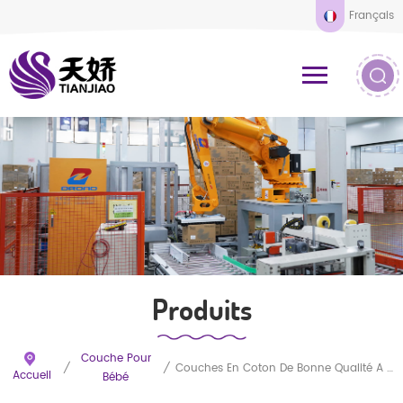
Français
Produits
Couche Pour
/
/
Couches En Coton De Bonne Qualité À Bas Prix Pour Bébés
Accueil
Bébé