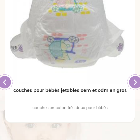
couches pour bébés jetables oem et odm en gros
couches en coton très doux pour bébés