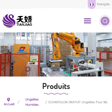
Français
Produits
Lingettes
/
/
ÉCHANTILLON GRATUIT Lingettes Pour Bébé En Bambou Biologique Non Parfumées Avec Logo Personnalisé
Accueil
Humides