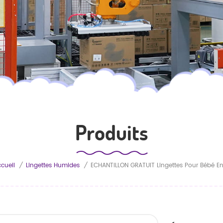
Produits
cueil
/
Lingettes Humides
/