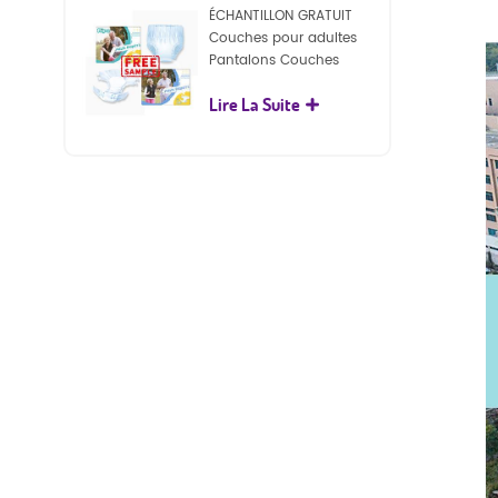
ÉCHANTILLON GRATUIT
Couches pour adultes
Pantalons Couches
jetables pour adultes
Lire La Suite
pour adultes