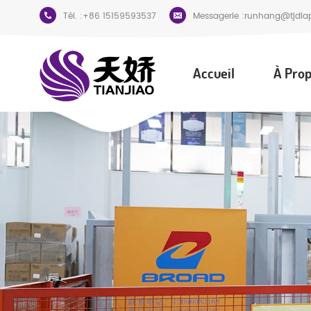
Tél. :
+86 15159593537
Messagerie :
runhang@tjdia
Accueil
À Prop