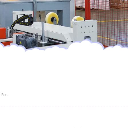
ÉCHANTILLON GRATUIT Lingettes Pour Bébé En Bambou Biologique Non Parfumées Avec Logo Personnalisé