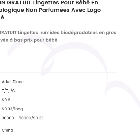
N GRATUIT Lingettes Pour Bébé En
logique Non Parfumées Avec Logo
sé
RATUIT Lingettes humides biodégradables en gros
vée à bas prix pour bébé
Adult Diaper
T/T,L/C
$0.6
$0.33/1bag
30000 - 50000/$0.33
China