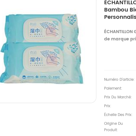
ÉCHANTILLO
Bambou Bio
Personnali
ÉCHANTILLON G
de marque pri
Numéro D'article:
Paiement:
Prix Du Marché:
Prix:
Échelle Des Prix:
Origine Du
Produit: