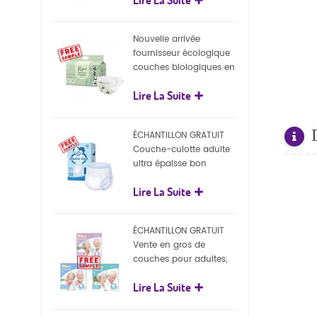
écologiques
Nouvelle arrivée
fournisseur écologique
couches biologiques en
gros Nature couches
Lire La Suite
biodégradables pour
bébé
ÉCHANTILLON GRATUIT
Couche-culotte adulte
ultra épaisse bon
marché, couche-culotte
Lire La Suite
jetable pour adulte
ÉCHANTILLON GRATUIT
Vente en gros de
couches pour adultes,
pantalons jetables pour
Lire La Suite
adultes