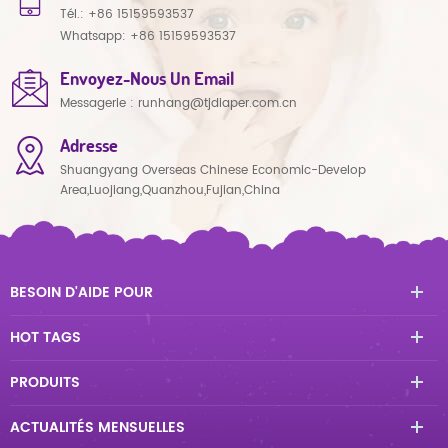
Tél.:
+86 15159593537
Whatsapp:
+86 15159593537
Envoyez-Nous Un Email
Messagerie :
runhang@tjdiaper.com.cn
Adresse
Shuangyang Overseas Chinese Economic-Develop
Area,Luojiang,Quanzhou,Fujian,China
BESOIN D'AIDE POUR
HOT TAGS
PRODUITS
ACTUALITÉS MENSUELLES