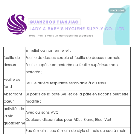
En relief ou non en relief ;
feuille de
Feuille de dessus souple et feuille de dessus normale ;
dessus
Feuille supérieure perforée ou feuille supérieure non
perforée ;
Feuille de
Feuille arrière respirante semblable à du tissu ;
fond
Absorbant
Le poids de la pâte SAP et de la pâte en flocons peut être
Cœur
modifié ;
activités de
Avec ou sans AVQ
la vie
Couleurs disponibles pour ADL : Blanc, Bleu, Vert
quotidienne
Sac à main : sac à main de style chinois ou sac à main