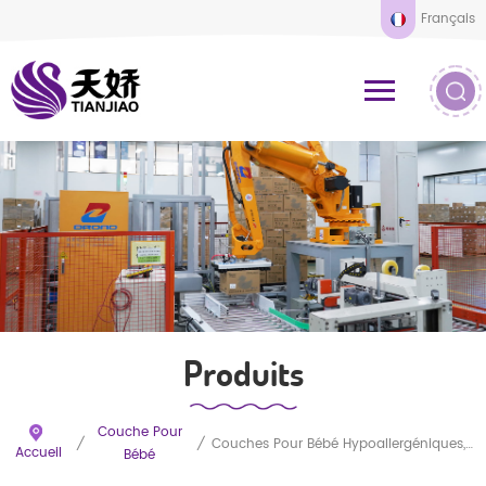
Français
Produits
Couche Pour
/
/
Couches Pour Bébé Hypoallergéniques, Douces Et Respirantes, Jetables, Coupe Ample, Pour Peaux Sensibles
Accueil
Bébé