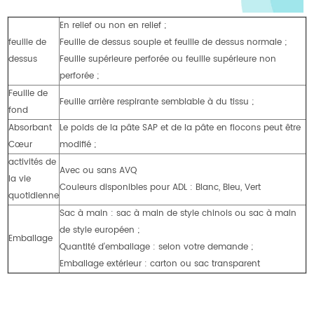
En relief ou non en relief ;
feuille de
Feuille de dessus souple et feuille de dessus normale ;
dessus
Feuille supérieure perforée ou feuille supérieure non
perforée ;
Feuille de
Feuille arrière respirante semblable à du tissu ;
fond
Absorbant
Le poids de la pâte SAP et de la pâte en flocons peut être
Cœur
modifié ;
activités de
Avec ou sans AVQ
la vie
Couleurs disponibles pour ADL : Blanc, Bleu, Vert
quotidienne
Sac à main : sac à main de style chinois ou sac à main
de style européen ;
Emballage
Quantité d'emballage : selon votre demande ;
Emballage extérieur : carton ou sac transparent