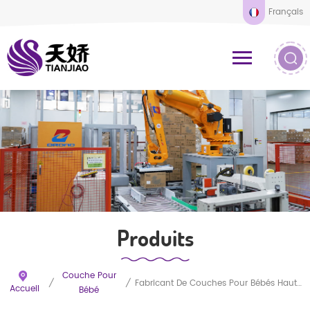
Français
Produits
Couche Pour
/
/
Fabricant De Couches Pour Bébés Haut De Gamme À La Recherche De Distributeurs Internationaux
Accueil
Bébé