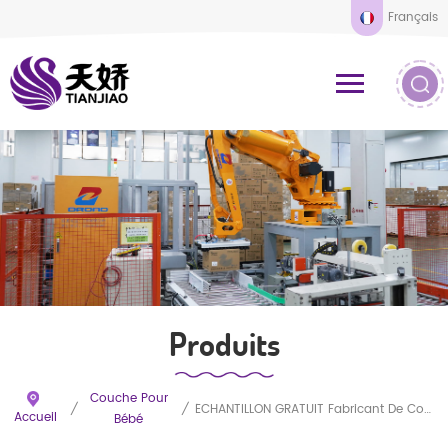
Français
Produits
Couche Pour
/
/
ÉCHANTILLON GRATUIT Fabricant De Couches Jetables Personnalisées Pour Bébé Couches Jetables Personnalisées Pour Bébé De Qualité A
Accueil
Bébé