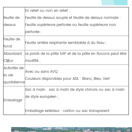
En relief ou non en relief ;
feuille de
Feuille de dessus souple et feuille de dessus normale ;
dessus
Feuille supérieure perforée ou feuille supérieure non
perforée ;
Feuille de
Feuille arrière respirante semblable à du tissu ;
fond
Absorbant
Le poids de la pâte SAP et de la pâte en flocons peut être
C艙ur
modifié ;
Activités de
Avec ou sans AVQ
la vie
Couleurs disponibles pour ADL : Blanc, Bleu, Vert
quotidienne
Sac à main : sac à main de style chinois ou sac à main
de style européen ;
Emballage
Emballage extérieur : carton ou sac transparent