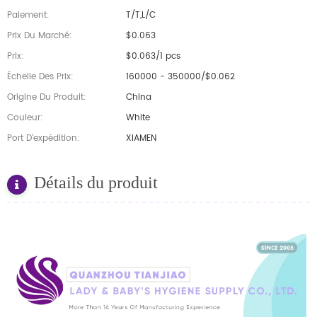
Paiement:
T/T,L/C
Prix Du Marché:
$0.063
Prix:
$0.063/1 pcs
Échelle Des Prix:
160000 - 350000/$0.062
Origine Du Produit:
China
Couleur:
White
Port D'expédition:
XIAMEN
Détails du produit