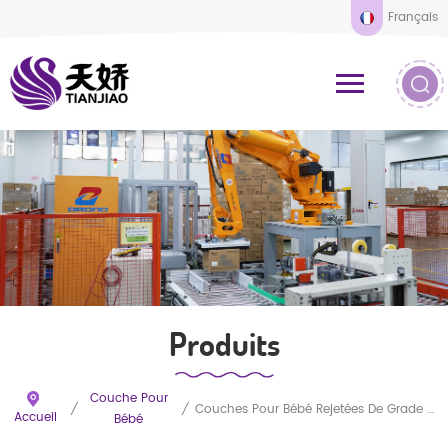
Français
Produits
Couche Pour
/
/
Couches Pour Bébé Rejetées De Grade B En Stock Lots
Accueil
Bébé