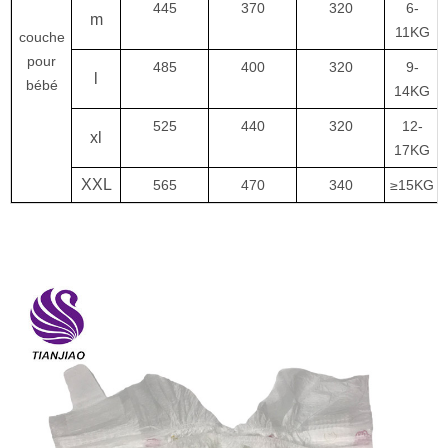
445
370
320
6-
m
11KG
couche
pour
485
400
320
9-
l
bébé
14KG
525
440
320
12-
xl
17KG
XXL
565
470
340
≥15KG