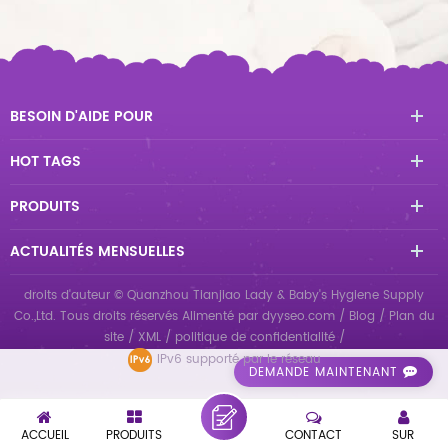
BESOIN D'AIDE POUR
HOT TAGS
PRODUITS
ACTUALITÉS MENSUELLES
droits d'auteur © Quanzhou Tianjiao Lady & Baby's Hygiene Supply
Co.,Ltd. Tous droits réservés
Alimenté par
dyyseo.com
/
Blog
/
Plan du
site
/
XML
/
politique de confidentialité
/
IPv6 supporté par le réseau
DEMANDE MAINTENANT
ACCUEIL
PRODUITS
CONTACT
SUR