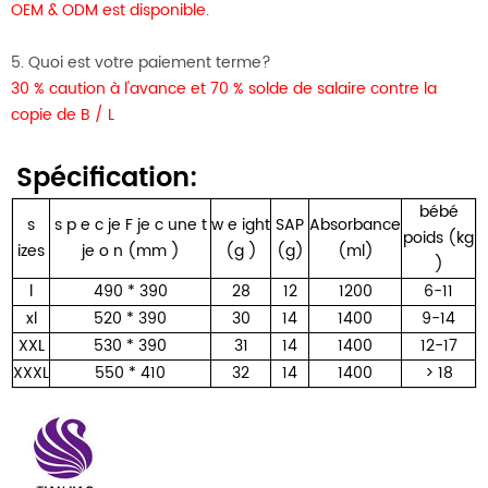
OEM & ODM est disponible.
5. Quoi est votre paiement terme?
30 % caution à l'avance et 70 % solde de salaire contre la
copie de B / L
Spécification:
bébé
s
s
p
e
c
je
F
je
c
une
t
w
e
ight
SAP
Absorbance
poids (kg
izes
je
o
n (mm
)
(g
)
(g)
(ml)
)
l
490 * 390
28
12
1200
6-11
xl
520 * 390
30
14
1400
9-14
XXL
530 * 390
31
14
1400
12-17
XXXL
550 * 410
32
14
1400
> 18