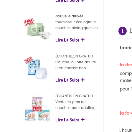
écologiques
Nouvelle arrivée
fournisseur écologique
couches biologiques en
gros Nature couches
Lire La Suite
biodégradables pour
bébé
fabri
ÉCHANTILLON GRATUIT
Couche-culotte adulte
la de
ultra épaisse bon
compo
marché, couche-culotte
Lire La Suite
jetable pour adulte
matiè
pour 
ÉCHANTILLON GRATUIT
Vente en gros de
couches pour adultes,
la fo
pantalons jetables pour
Lire La Suite
adultes
1. hau