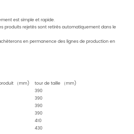
ment est simple et rapide.
les produits rejetés sont retirés automatiquement dans le
t achèterons en permanence des lignes de production en
 produit （mm)
tour de taille （mm)
390
390
390
390
410
430