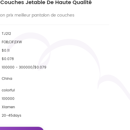
 Couches Jetable De Haute Qualité
bon prix meilleur pantalon de couches
TJ212
FOB,CIF,EXW
$0.11
$0.078
100000 - 300000/$0.079
China
colorful
100000
Xiamen
20-45days