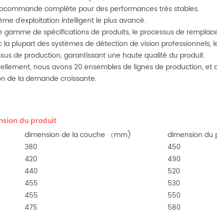
vocommande complète pour des performances très stables.
tème d'exploitation intelligent le plus avancé.
ge gamme de spécifications de produits, le processus de remplace
c la plupart des systèmes de détection de vision professionnels, 
sus de production, garantissant une haute qualité du produit.
uellement, nous avons 20 ensembles de lignes de production, e
on de la demande croissante.
sion du produit
dimension de la couche （mm)
dimension du
380
450
420
490
440
520
455
530
455
550
475
580