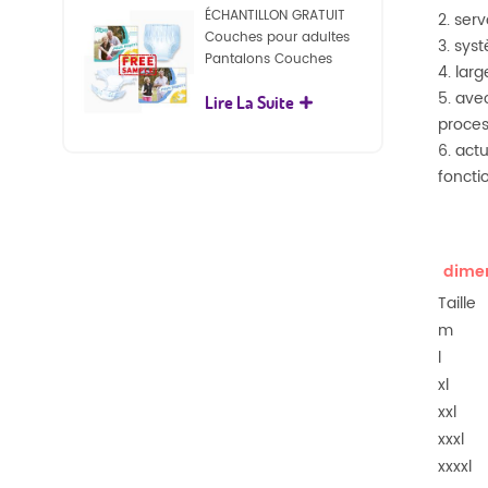
ÉCHANTILLON GRATUIT
2. ser
Couches pour adultes
3. sys
Pantalons Couches
4. lar
jetables pour adultes
5. ave
Lire La Suite
pour adultes
proces
6. act
foncti
dimen
Taille
m
l
xl
xxl
xxxl
xxxxl