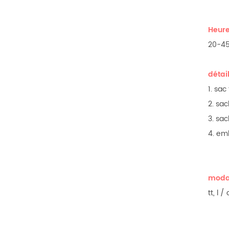
Heure
20-45 
détai
1. sac
2. sac
3. sac
4. em
modal
tt, l 