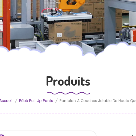
Produits
Accueil
/
Bébé Pull Up Pants
/
Pantalon À Couches Jetable De Haute Qua