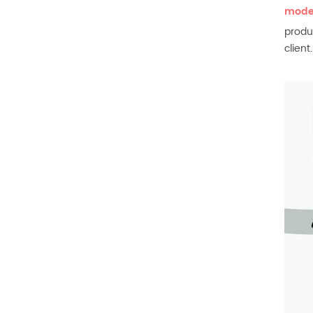
modes
produc
client.