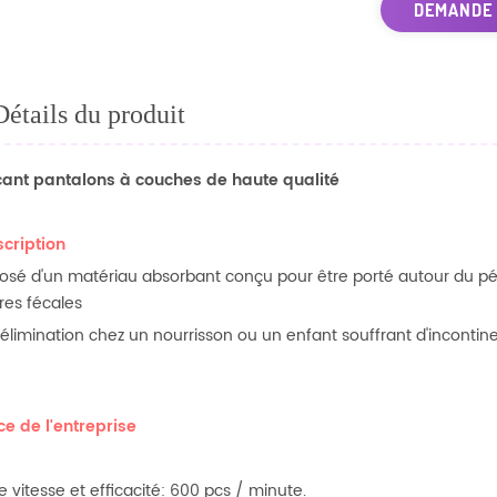
DEMANDE
Détails du produit
cant pantalons à couches de haute qualité
scription
sé d'un matériau absorbant conçu pour être porté autour du périné
res fécales
l'élimination chez un nourrisson ou un enfant souffrant d'incontin
rce de l'entreprise
te vitesse et efficacité: 600 pcs / minute.