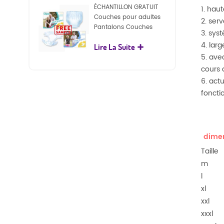
ÉCHANTILLON GRATUIT
1. hau
Couches pour adultes
2. ser
Pantalons Couches
3. sys
jetables pour adultes
4. lar
Lire La Suite
pour adultes
5. ave
cours 
6. act
foncti
dimen
Taille
m
l
xl
xxl
xxxl