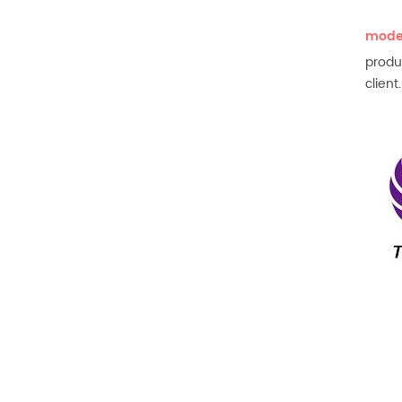
modes
produc
client.