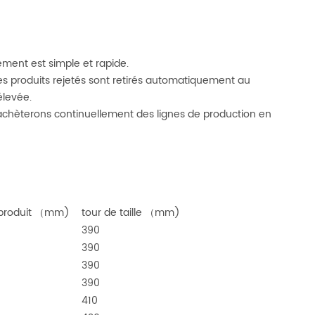
ment est simple et rapide.
les produits rejetés sont retirés automatiquement au
élevée.
achèterons continuellement des lignes de production en
 produit （mm)
tour de taille （mm)
390
390
390
390
410