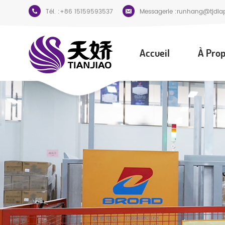
Tél. :
+86 15159593537
Messagerie :
runhang@tjdia
Accueil
À Prop