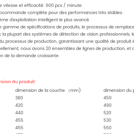
te vitesse et efficacité: 600 pcs / minute.
vocommande complète pour des performances très stables.
tème d'exploitation intelligent le plus avancé.
ge gamme de spécifications de produits, le processus de remplace
c la plupart des systèmes de détection de vision professionnels, 
du processus de production, garantissant une qualité de produit 
uellement, nous avons 20 ensembles de lignes de production, et 
on de la demande croissante.
sion du produit
dimension de la couche （mm)
dimension du
380
450
420
490
440
520
455
530
455
550