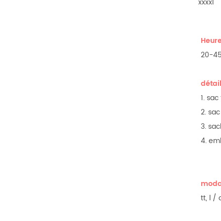
xxxxl
Heure
20-45
détai
1. sac
2. sac
3. sac
4. em
modal
tt, l 