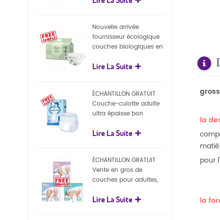
écologiques
Nouvelle arrivée
fournisseur écologique
couches biologiques en
gros Nature couches
Lire La Suite
biodégradables pour
bébé
gross
ÉCHANTILLON GRATUIT
Couche-culotte adulte
ultra épaisse bon
la de
marché, couche-culotte
Lire La Suite
jetable pour adulte
compo
matiè
pour 
ÉCHANTILLON GRATUIT
Vente en gros de
couches pour adultes,
pantalons jetables pour
Lire La Suite
adultes
la fo