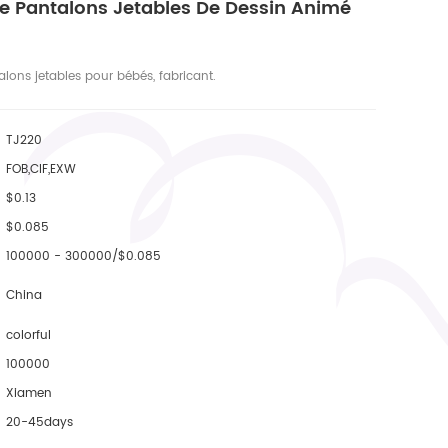
De Pantalons Jetables De Dessin Animé
alons jetables pour bébés, fabricant.
TJ220
FOB,CIF,EXW
$0.13
$0.085
100000 - 300000/$0.085
China
colorful
100000
Xiamen
20-45days