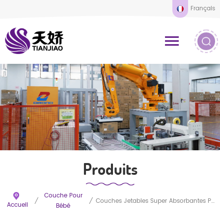
Français
Produits
Couche Pour
/
/
Couches Jetables Super Absorbantes Personnalisables Pour Bébé, Respirantes Et Douces, Prix De Gros
Accueil
Bébé