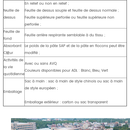
En relief ou non en relief ;
feuille de
Feuille de dessus souple et feuille de dessus normale ;
dessus
Feuille supérieure perforée ou feuille supérieure non
perforée ;
Feuille de
Feuille arrière respirante semblable à du tissu ;
fond
Absorbant
Le poids de la pâte SAP et de la pâte en flocons peut être
C艙ur
modifié ;
Activités de
Avec ou sans AVQ
la vie
Couleurs disponibles pour ADL : Blanc, Bleu, Vert
quotidienne
Sac à main : sac à main de style chinois ou sac à main
de style européen ;
Emballage
Emballage extérieur : carton ou sac transparent