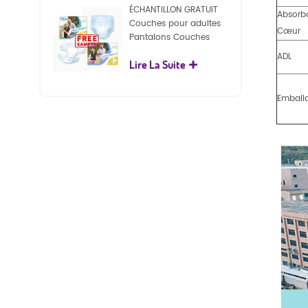
ÉCHANTILLON GRATUIT
Absorb
Couches pour adultes
Cœur
Pantalons Couches
jetables pour adultes
ADL
Lire La Suite
pour adultes
Emball