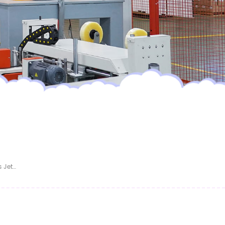
Fabricant Et Fournisseur Chinois De Couches Jetables Pour Bébés De Haute Qualité, Vente En Gros Personnalisée Au Prix D'usine.