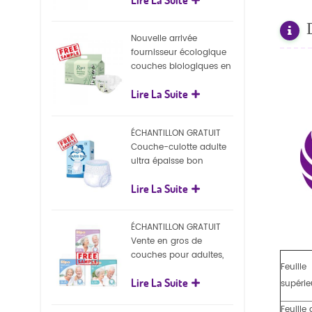
écologiques
Nouvelle arrivée
fournisseur écologique
couches biologiques en
gros Nature couches
Lire La Suite
biodégradables pour
bébé
ÉCHANTILLON GRATUIT
Couche-culotte adulte
ultra épaisse bon
marché, couche-culotte
Lire La Suite
jetable pour adulte
ÉCHANTILLON GRATUIT
Vente en gros de
couches pour adultes,
Feuille
pantalons jetables pour
Lire La Suite
adultes
supérie
Feuille 