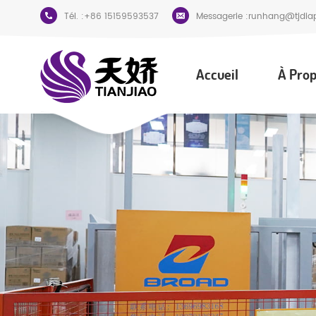
Tél. :
+86 15159593537
Messagerie :
runhang@tjdia
Accueil
À Prop