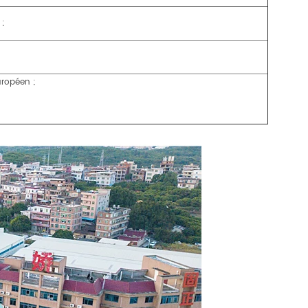
 ;
uropéen ;