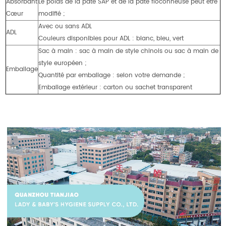
Absorbant
Le poids de la pâte SAP et de la pâte floconneuse peut être
Cœur
modifié ;
Avec ou sans ADL
ADL
Couleurs disponibles pour ADL : blanc, bleu, vert
Sac à main : sac à main de style chinois ou sac à main de
style européen ;
Emballage
Quantité par emballage : selon votre demande ;
Emballage extérieur : carton ou sachet transparent