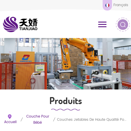
Français
Produits
Couche Pour
/
/
Couches Jetables De Haute Qualité Pour Bébés, Respirantes Et Douces, Toutes Tailles, Prix Négociables, Vente En Gros De Couches Pas Chères Pour Nouveau-Nés
Accueil
Bébé