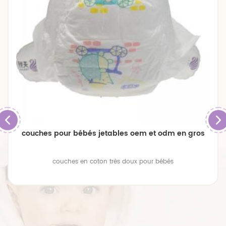
couches pour bébés jetables oem et odm en gros
couches en coton très doux pour bébés