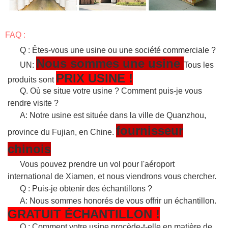
FAQ :
Q : Êtes-vous une usine ou une société commerciale ?
Nous sommes une usine
UN:
Tous les
PRIX USINE !
produits sont
Q. Où se situe votre usine ? Comment puis-je vous
rendre visite ?
A: Notre usine est située dans la ville de Quanzhou,
fournisseur
province du Fujian, en Chine.
chinois
Vous pouvez prendre un vol pour l'aéroport
international de Xiamen, et nous viendrons vous chercher.
Q : Puis-je obtenir des échantillons ?
A: Nous sommes honorés de vous offrir un échantillon.
GRATUIT
ÉCHANTILLON
!
Q : Comment votre usine procède-t-elle en matière de