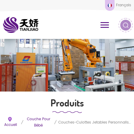
Français
Produits
Couche Pour
/
/
Couches-Culottes Jetables Personnalisées OEM Ultra-Minces, Respirantes Et Hautement Absorbantes
Accueil
Bébé