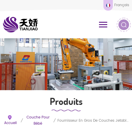
Français
Produits
Couche Pour
/
/
Fournisseur En Gros De Couches Jetables Pour Bébés OEM/ODM De Qualité Supérieure Pour Bébés En Bonne Santé
Accueil
Bébé