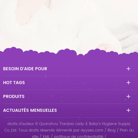
BESOIN D'AIDE POUR
HOT TAGS
PRODUITS
ACTUALITÉS MENSUELLES
droits d'auteur © Quanzhou Tianjiao Lady & Baby's Hygiene Supply
Co.,Ltd. Tous droits réservés
Alimenté par
dyyseo.com
/
Blog
/
Plan du
site
/
XML
/
politique de confidentialité
/