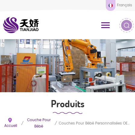
Français
Produits
Couche Pour
/
/
Couches Pour Bébé Personnalisées OEM De Qualité Supérieure, Directement D'usine En Chine, Personnalisables
Accueil
Bébé