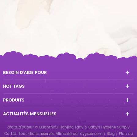
BESOIN D'AIDE POUR
HOT TAGS
PRODUITS
ACTUALITÉS MENSUELLES
droits d'auteur © Quanzhou Tianjiao Lady & Baby's Hygiene Supply
Co.,Ltd. Tous droits réservés
Alimenté par
dyyseo.com
/
Blog
/
Plan du