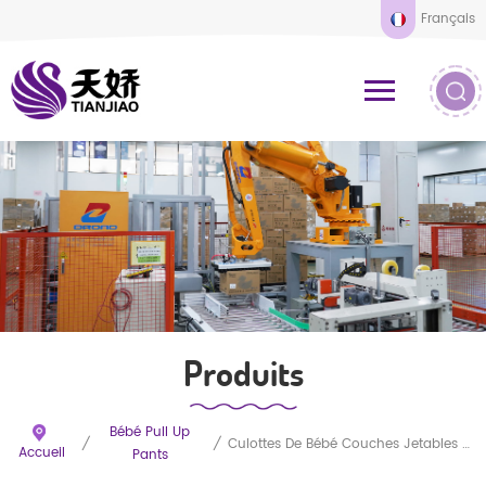
Français
Produits
Bébé Pull Up
/
/
Culottes De Bébé Couches Jetables Pull Up
Accueil
Pants