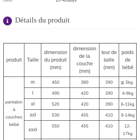
Delai:
25-45days
Détails du produit
dimension
dimension
tour de
poids
de la
produit
Taille
du produit
taille
de
couche
(mm)
(mm)
bébé
(mm)
m
450
380
390
≦ 5kg
l
490
420
390
4-8kg
pantalon
xl
520
420
390
6-11kg
à
xxl
530
455
410
9-14kg
couches
bébé
550
455
410
12-
xxxl
17kg