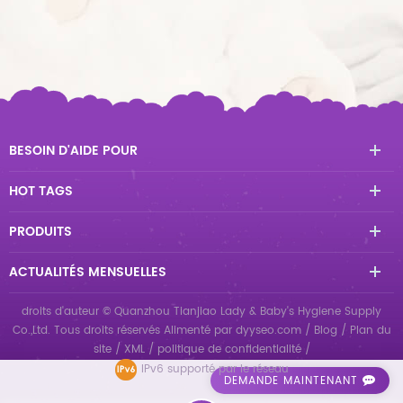
BESOIN D'AIDE POUR
HOT TAGS
PRODUITS
ACTUALITÉS MENSUELLES
droits d'auteur © Quanzhou Tianjiao Lady & Baby's Hygiene Supply
Co.,Ltd. Tous droits réservés
Alimenté par
dyyseo.com
/
Blog
/
Plan du
site
/
XML
/
politique de confidentialité
/
IPv6 supporté par le réseau
DEMANDE MAINTENANT