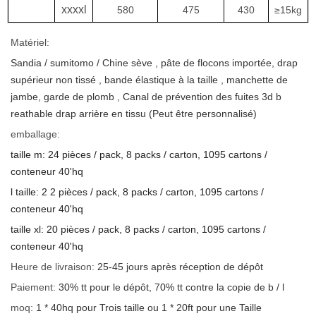
xxxxl
580
475
430
≥15kg
Matériel:
Sandia
/
sumitomo
/
Chine
sève
, pâte de flocons importée,
drap
supérieur non tissé
,
bande élastique à la taille
,
manchette de
jambe, garde de plomb
, Canal de prévention des fuites 3d b
reathable
drap arrière en tissu
(Peut être personnalisé)
emballage:
taille m:
24 pièces / pack, 8 packs / carton, 1095 cartons /
conteneur 40'hq
l taille:
2
2
pièces / pack, 8 packs / carton, 1095 cartons /
conteneur 40'hq
taille xl:
2
0
pièces / pack, 8 packs / carton, 1095 cartons /
conteneur 40'hq
Heure de livraison:
25-45 jours après réception de
dépôt
Paiement:
30% tt pour le dépôt, 70% tt contre la copie de b / l
moq:
1 * 40hq pour
Trois
taille ou 1 * 20ft pour
une
Taille