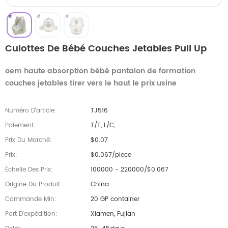
Culottes De Bébé Couches Jetables Pull Up
oem haute absorption bébé pantalon de formation
couches jetables tirer vers le haut le prix usine
Numéro D'article:
TJ516
Paiement:
T/T, L/C,
Prix Du Marché:
$0.07
Prix:
$0.067/piece
Échelle Des Prix:
100000 - 220000/$0.067
Origine Du Produit:
China
Commande Min:
20 GP container
Port D'expédition:
Xiamen, Fujian