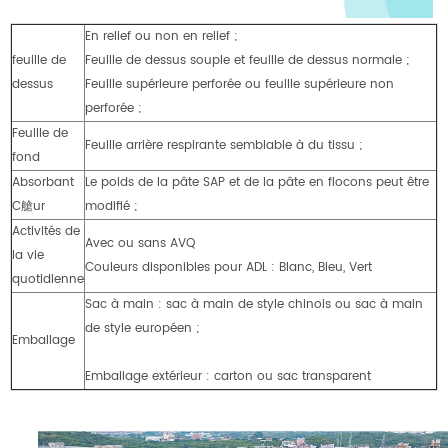
En relief ou non en relief ;
feuille de
Feuille de dessus souple et feuille de dessus normale ;
dessus
Feuille supérieure perforée ou feuille supérieure non
perforée ;
Feuille de
Feuille arrière respirante semblable à du tissu ;
fond
Absorbant
Le poids de la pâte SAP et de la pâte en flocons peut être
C艙ur
modifié ;
Activités de
Avec ou sans AVQ
la vie
Couleurs disponibles pour ADL : Blanc, Bleu, Vert
quotidienne
Sac à main : sac à main de style chinois ou sac à main
de style européen ;
Emballage
Emballage extérieur : carton ou sac transparent