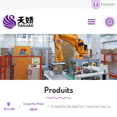
Français
Produits
Couche Pour
/
/
ÉCHANTILLON GRATUIT Fabricant De Couches Jetables Personnalisées Pour Bébé Couches Jetables Personnalisées Pour Bébé De Qualité A
Accueil
Bébé