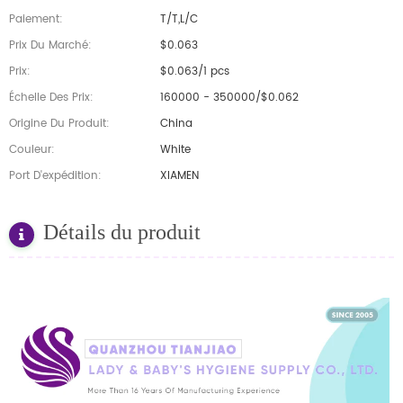
Paiement:
T/T,L/C
Prix Du Marché:
$0.063
Prix:
$0.063/1 pcs
Échelle Des Prix:
160000 - 350000/$0.062
Origine Du Produit:
China
Couleur:
White
Port D'expédition:
XIAMEN
Détails du produit