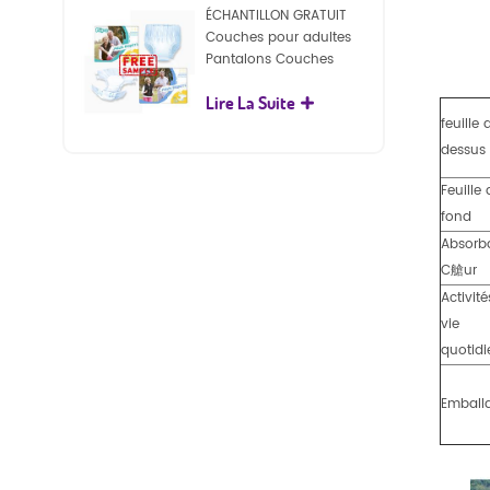
ÉCHANTILLON GRATUIT
Couches pour adultes
Pantalons Couches
jetables pour adultes
Lire La Suite
pour adultes
feuille 
dessus
Feuille
fond
Absorb
C艙ur
Activité
vie
quotid
Emball