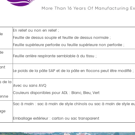
En relief ou non en relief ;
de
Feuille de dessus souple et feuille de dessus normale ;
Feuille supérieure perforée ou feuille supérieure non perforée ;
 de
Feuille arrière respirante semblable à du tissu ;
ant
Le poids de la pâte SAP et de la pâte en flocons peut être modifié ;
s de la
Avec ou sans AVQ
Couleurs disponibles pour ADL : Blanc, Bleu, Vert
ienne
Sac à main : sac à main de style chinois ou sac à main de style e
age
Emballage extérieur : carton ou sac transparent