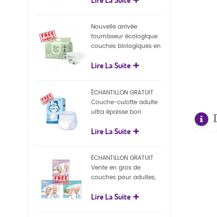
écologiques
Nouvelle arrivée
fournisseur écologique
couches biologiques en
gros Nature couches
Lire La Suite
biodégradables pour
bébé
ÉCHANTILLON GRATUIT
Couche-culotte adulte
ultra épaisse bon
marché, couche-culotte
Lire La Suite
jetable pour adulte
ÉCHANTILLON GRATUIT
Vente en gros de
couches pour adultes,
pantalons jetables pour
Lire La Suite
adultes