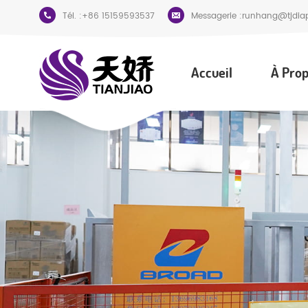
Tél. :
+86 15159593537
Messagerie :
runhang@tjdia
Accueil
À Prop