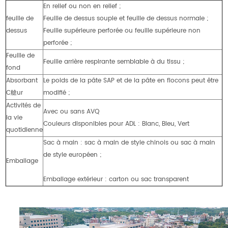
En relief ou non en relief ;
feuille de
Feuille de dessus souple et feuille de dessus normale ;
dessus
Feuille supérieure perforée ou feuille supérieure non
perforée ;
Feuille de
Feuille arrière respirante semblable à du tissu ;
fond
Absorbant
Le poids de la pâte SAP et de la pâte en flocons peut être
C艙ur
modifié ;
Activités de
Avec ou sans AVQ
la vie
Couleurs disponibles pour ADL : Blanc, Bleu, Vert
quotidienne
Sac à main : sac à main de style chinois ou sac à main
de style européen ;
Emballage
Emballage extérieur : carton ou sac transparent