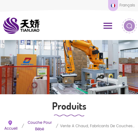
Français
Produits
Couche Pour
/
/
Vente À Chaud, Fabricants De Couches-Culottes Pour Bébé Bon Marché, Couches-Culottes Pour Bébé En Gros Les Moins Chères
Accueil
Bébé