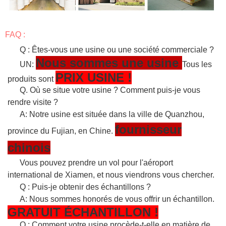
FAQ :
Q : Êtes-vous une usine ou une société commerciale ?
Nous sommes une usine
UN:
Tous les
PRIX USINE !
produits sont
Q. Où se situe votre usine ? Comment puis-je vous
rendre visite ?
A: Notre usine est située dans la ville de Quanzhou,
fournisseur
province du Fujian, en Chine.
chinois
Vous pouvez prendre un vol pour l'aéroport
international de Xiamen, et nous viendrons vous chercher.
Q : Puis-je obtenir des échantillons ?
A: Nous sommes honorés de vous offrir un échantillon.
GRATUIT
ÉCHANTILLON
!
Q : Comment votre usine procède-t-elle en matière de