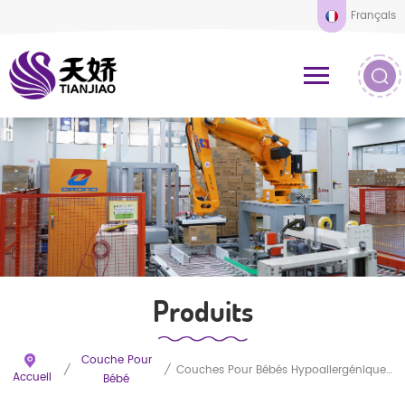
Français
Produits
Couche Pour
/
/
Couches Pour Bébés Hypoallergéniques Hautement Absorbantes, De Marque OEM, Tailles Nouveau-Né À Nourrisson
Accueil
Bébé