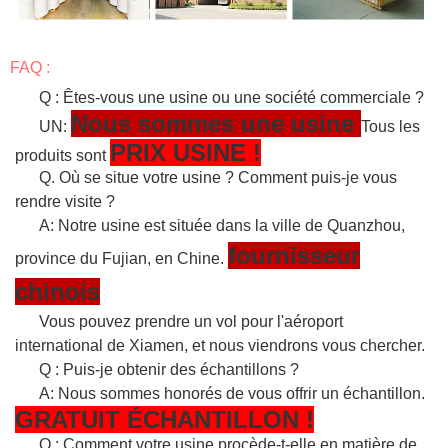
FAQ :
Q : Êtes-vous une usine ou une société commerciale ?
Nous sommes une usine
UN:
Tous les
PRIX USINE !
produits sont
Q. Où se situe votre usine ? Comment puis-je vous
rendre visite ?
A: Notre usine est située dans la ville de Quanzhou,
fournisseur
province du Fujian, en Chine.
chinois
Vous pouvez prendre un vol pour l'aéroport
international de Xiamen, et nous viendrons vous chercher.
Q : Puis-je obtenir des échantillons ?
A: Nous sommes honorés de vous offrir un échantillon.
GRATUIT
ÉCHANTILLON
!
Q : Comment votre usine procède-t-elle en matière de