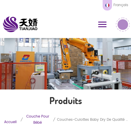
Français
Produits
Couche Pour
/
/
Couches-Culottes Baby Dry De Qualité Supérieure En Promotion ! Microfibre Ultra-Douce 3D Anti-Fuites Pour Une Absorption Et Une Respirabilité Optimales. Fournisseur En Gros.
Accueil
Bébé