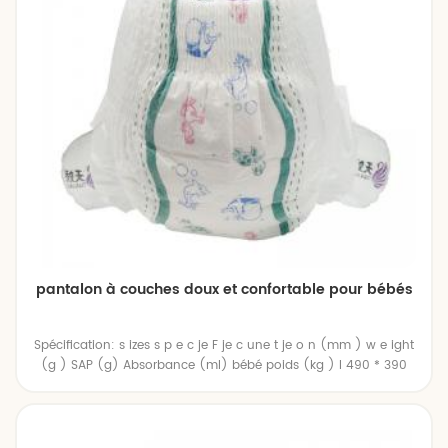
pantalon à couches doux et confortable pour bébés
Spécification: s izes s p e c je F je c une t je o n (mm ) w e ight
(g ) SAP (g) Absorbance (ml) bébé poids (kg ) l 490 * 390
28 12 1200 6-11 xl 520 * 390 30 14 1400 9-14 XXL 530 * 390 31 14
1400 12-17 XXXL 550 * 410 32 14 1400 > 18 travail atelier &
laboratoire Exposition et certificat: Notre force: A. riche
expérienceen OEM service plus que 150 OEM marques ont été