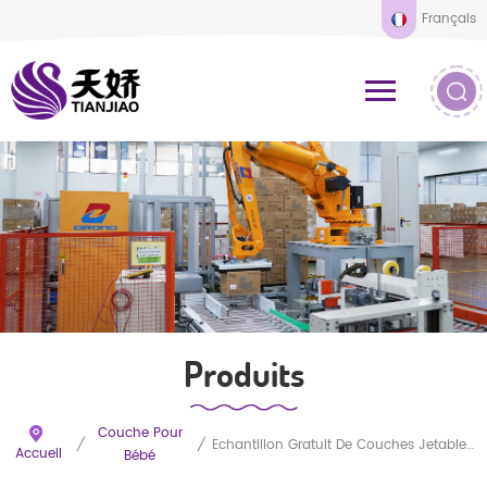
Français
Produits
Couche Pour
/
/
Échantillon Gratuit De Couches Jetables Premium Ultra Douces En Promotion, Disponibles En Gros. Toutes Les Tailles Disponibles.
Accueil
Bébé