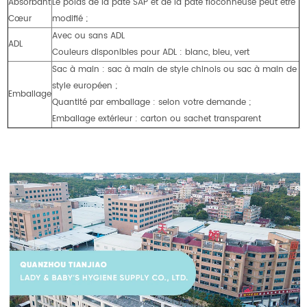
Absorbant
Le poids de la pâte SAP et de la pâte floconneuse peut être
Cœur
modifié ;
Avec ou sans ADL
ADL
Couleurs disponibles pour ADL : blanc, bleu, vert
Sac à main : sac à main de style chinois ou sac à main de
style européen ;
Emballage
Quantité par emballage : selon votre demande ;
Emballage extérieur : carton ou sachet transparent