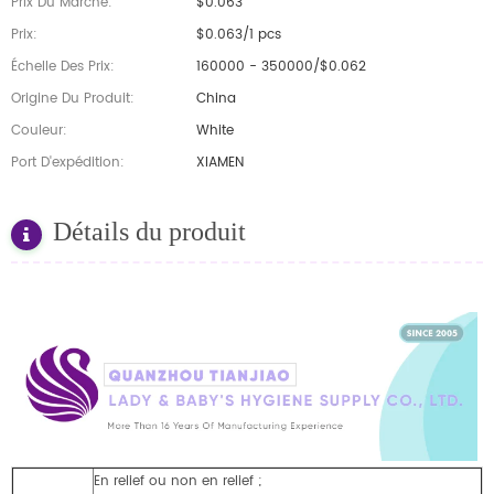
Prix Du Marché:
$0.063
Prix:
$0.063/1 pcs
Échelle Des Prix:
160000 - 350000/$0.062
Origine Du Produit:
China
Couleur:
White
Port D'expédition:
XIAMEN
Détails du produit
En relief ou non en relief ;