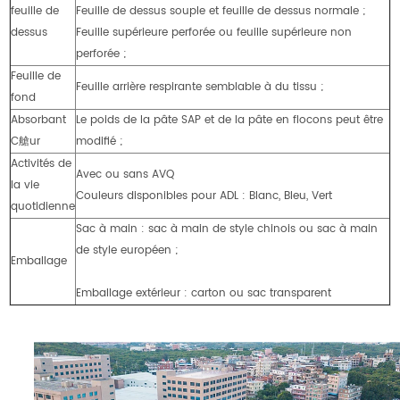
feuille de
Feuille de dessus souple et feuille de dessus normale ;
dessus
Feuille supérieure perforée ou feuille supérieure non
perforée ;
Feuille de
Feuille arrière respirante semblable à du tissu ;
fond
Absorbant
Le poids de la pâte SAP et de la pâte en flocons peut être
C艙ur
modifié ;
Activités de
Avec ou sans AVQ
la vie
Couleurs disponibles pour ADL : Blanc, Bleu, Vert
quotidienne
Sac à main : sac à main de style chinois ou sac à main
de style européen ;
Emballage
Emballage extérieur : carton ou sac transparent