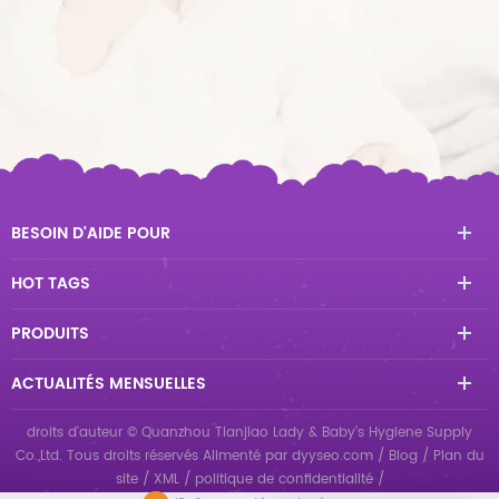
BESOIN D'AIDE POUR
HOT TAGS
PRODUITS
ACTUALITÉS MENSUELLES
droits d'auteur © Quanzhou Tianjiao Lady & Baby's Hygiene Supply
Co.,Ltd. Tous droits réservés
Alimenté par
dyyseo.com
/
Blog
/
Plan du
site
/
XML
/
politique de confidentialité
/