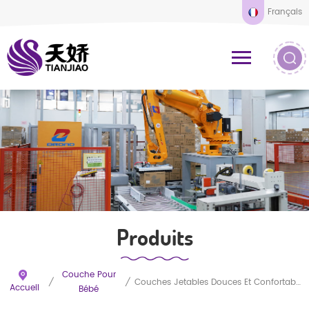
Français
Produits
Couche Pour
/
/
Couches Jetables Douces Et Confortables Pour Bébé, Personnalisées En Usine Fujian
Accueil
Bébé