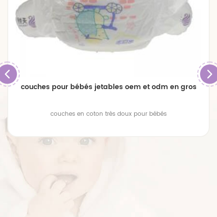
couches pour bébés jetables oem et odm en gros
couches en coton très doux pour bébés