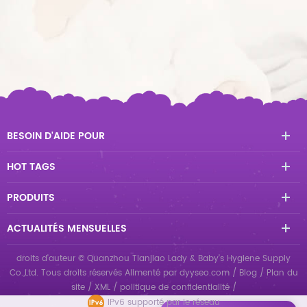
BESOIN D'AIDE POUR
HOT TAGS
PRODUITS
ACTUALITÉS MENSUELLES
droits d'auteur © Quanzhou Tianjiao Lady & Baby's Hygiene Supply
Co.,Ltd. Tous droits réservés
Alimenté par
dyyseo.com
/
Blog
/
Plan du
site
/
XML
/
politique de confidentialité
/
IPv6 supporté par le réseau