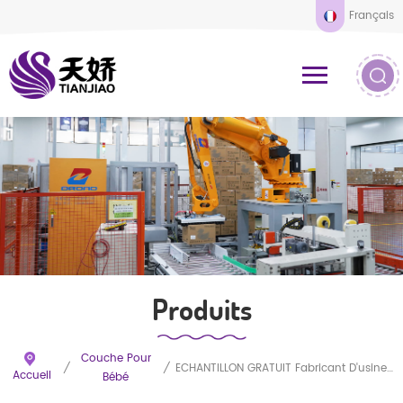
Français
Produits
Couche Pour
/
/
ÉCHANTILLON GRATUIT Fabricant D'usine En Chine Vente En Gros De Couches Jetables Ultra Fines Pour Bébé
Accueil
Bébé