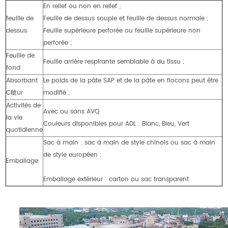
En relief ou non en relief ;
feuille de
Feuille de dessus souple et feuille de dessus normale ;
dessus
Feuille supérieure perforée ou feuille supérieure non
perforée ;
Feuille de
Feuille arrière respirante semblable à du tissu ;
fond
Absorbant
Le poids de la pâte SAP et de la pâte en flocons peut être
C艙ur
modifié ;
Activités de
Avec ou sans AVQ
la vie
Couleurs disponibles pour ADL : Blanc, Bleu, Vert
quotidienne
Sac à main : sac à main de style chinois ou sac à main
de style européen ;
Emballage
Emballage extérieur : carton ou sac transparent