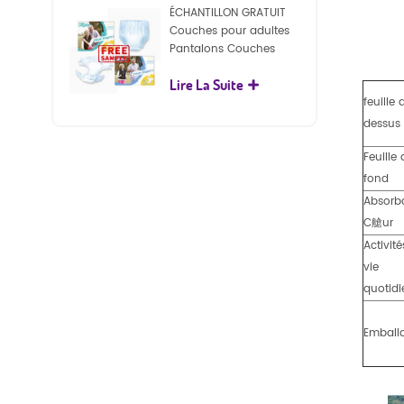
ÉCHANTILLON GRATUIT
Couches pour adultes
Pantalons Couches
jetables pour adultes
Lire La Suite
pour adultes
feuille 
dessus
Feuille
fond
Absorb
C艙ur
Activité
vie
quotid
Emball