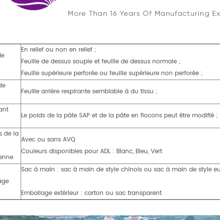
En relief ou non en relief ;
de
Feuille de dessus souple et feuille de dessus normale ;
Feuille supérieure perforée ou feuille supérieure non perforée ;
 de
Feuille arrière respirante semblable à du tissu ;
ant
Le poids de la pâte SAP et de la pâte en flocons peut être modifié ;
s de la
Avec ou sans AVQ
Couleurs disponibles pour ADL : Blanc, Bleu, Vert
ienne
Sac à main : sac à main de style chinois ou sac à main de style e
age
Emballage extérieur : carton ou sac transparent