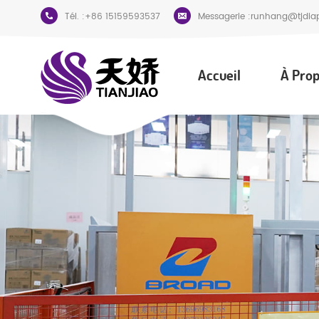
Tél. :
+86 15159593537
Messagerie :
runhang@tjdia
Accueil
À Prop