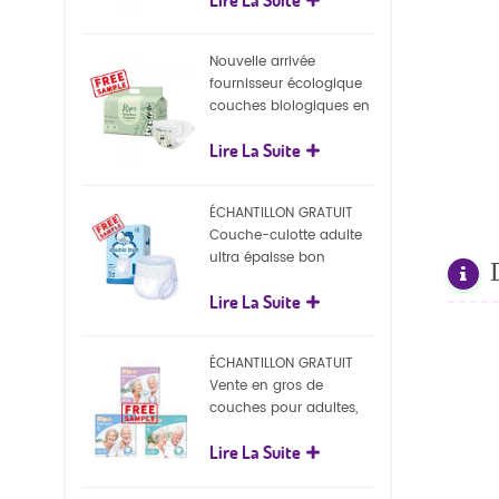
écologiques
Nouvelle arrivée
fournisseur écologique
couches biologiques en
gros Nature couches
Lire La Suite
biodégradables pour
bébé
ÉCHANTILLON GRATUIT
Couche-culotte adulte
ultra épaisse bon
marché, couche-culotte
Lire La Suite
jetable pour adulte
ÉCHANTILLON GRATUIT
Vente en gros de
couches pour adultes,
pantalons jetables pour
Lire La Suite
adultes