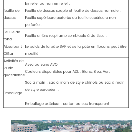
En relief ou non en relief ;
feuille de
Feuille de dessus souple et feuille de dessus normale ;
dessus
Feuille supérieure perforée ou feuille supérieure non
perforée ;
Feuille de
Feuille arrière respirante semblable à du tissu ;
fond
Absorbant
Le poids de la pâte SAP et de la pâte en flocons peut être
C艙ur
modifié ;
Activités de
Avec ou sans AVQ
la vie
Couleurs disponibles pour ADL : Blanc, Bleu, Vert
quotidienne
Sac à main : sac à main de style chinois ou sac à main
de style européen ;
Emballage
Emballage extérieur : carton ou sac transparent