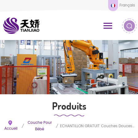
Français
Produits
Couche Pour
/
/
ÉCHANTILLON GRATUIT Couches Douces Pour Bébé Couches Jetables Personnalisées De Qualité Supérieure Pour Bébé
Accueil
Bébé