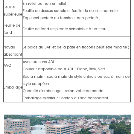
En relief ou non en relief ;
Feuille
Feuille de dessus souple et feuille de dessus normale ;
supérieure
Topsheet perforé ou topsheet non perforé ;
Feuille de
Feuille de fond respirante semblable à un tissu ;
fond
Noyau
Le poids du SAP et de la pâte en flocons peut être modifié ;
absorbant
Avec ou sans ADL
AVQ
Couleur disponible pour ADL : Blanc, Bleu, Vert
Sac à main : sac à main de style chinois ou sac à main de
style européen ;
Emballage
Quantité d'emballage : selon votre demande ;
Emballage extérieur : carton ou sac transparent