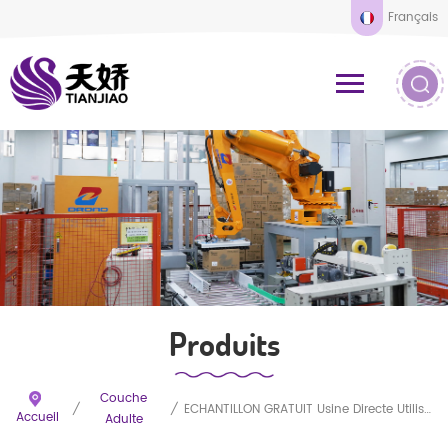
Français
Produits
Couche
/
/
ÉCHANTILLON GRATUIT Usine Directe Utilisation Hospitalière Bon Marché Couches Adultes Jetables
Accueil
Adulte