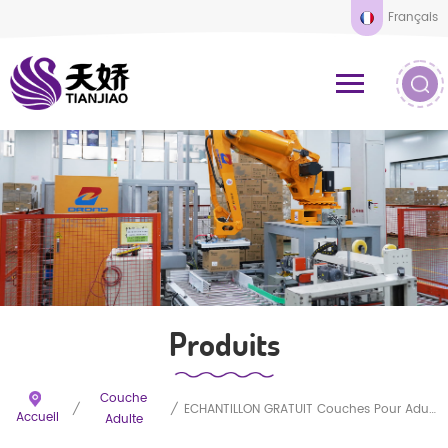
Français
Produits
Couche
/
/
ÉCHANTILLON GRATUIT Couches Pour Adultes Fabrication De Pantalons Adultes Pull Up Couches Pour Adultes En Gros Jetables
Accueil
Adulte