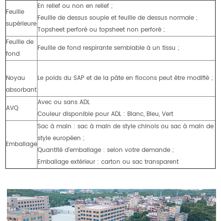
En relief ou non en relief ;
Feuille
Feuille de dessus souple et feuille de dessus normale ;
supérieure
Topsheet perforé ou topsheet non perforé ;
Feuille de
Feuille de fond respirante semblable à un tissu ;
fond
Noyau
Le poids du SAP et de la pâte en flocons peut être modifié ;
absorbant
Avec ou sans ADL
AVQ
Couleur disponible pour ADL : Blanc, Bleu, Vert
Sac à main : sac à main de style chinois ou sac à main de
style européen ;
Emballage
Quantité d'emballage : selon votre demande ;
Emballage extérieur : carton ou sac transparent