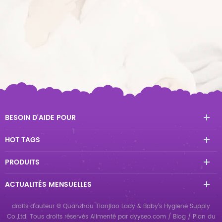
BESOIN D'AIDE POUR
HOT TAGS
PRODUITS
ACTUALITÉS MENSUELLES
droits d'auteur © Quanzhou Tianjiao Lady & Baby's Hygiene Supply
Co.,Ltd. Tous droits réservés
Alimenté par
dyyseo.com
/
Blog
/
Plan du