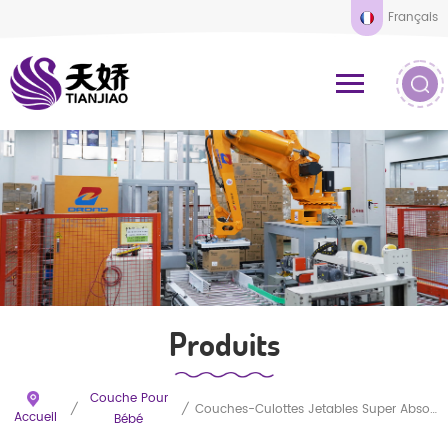
Français
Produits
Couche Pour
/
/
Couches-Culottes Jetables Super Absorbantes Et Douces Pour Bébé, À Séchage Rapide, Pour Enfants
Accueil
Bébé