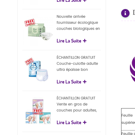
écologiques
Nouvelle arrivée
fournisseur écologique
couches biologiques en
gros Nature couches
Lire La Suite
biodégradables pour
bébé
ÉCHANTILLON GRATUIT
Couche-culotte adulte
ultra épaisse bon
marché, couche-culotte
Lire La Suite
jetable pour adulte
ÉCHANTILLON GRATUIT
Vente en gros de
couches pour adultes,
Feuille
pantalons jetables pour
Lire La Suite
adultes
supérie
Feuille 