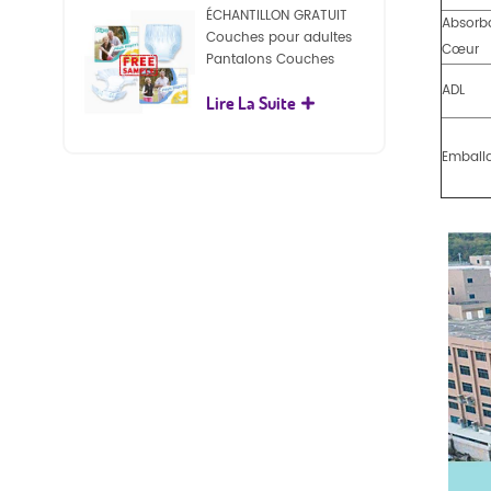
ÉCHANTILLON GRATUIT
Absorb
Couches pour adultes
Cœur
Pantalons Couches
jetables pour adultes
ADL
Lire La Suite
pour adultes
Emball