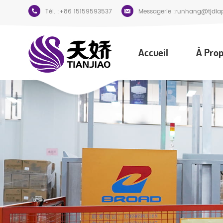
Tél. :
+86 15159593537
Messagerie :
runhang@tjdia
Accueil
À Prop