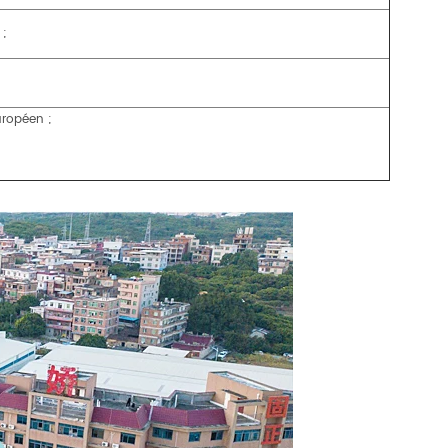
 ;
uropéen ;