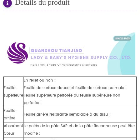
Détails du produit
En relief ou non ;
Feuille
Feuille de surface douce et feuille de surface normale ;
supérieure
Feuille supérieure perforée ou feuille supérieure non
perforée ;
Feuille
Feuille arrière respirante semblable à du tissu ;
arrière
Absorbant
Le poids de la pâte SAP et de la pâte floconneuse peut être
Cœur
modifié ;