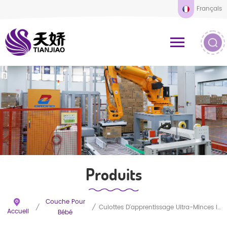
Français
Produits
Couche Pour
/
/
Culottes D'apprentissage Ultra-Minces Imprimées Pour Bébé
Accueil
Bébé