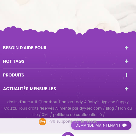
BESOIN D'AIDE POUR
HOT TAGS
PRODUITS
ACTUALITÉS MENSUELLES
droits d'auteur © Quanzhou Tianjiao Lady & Baby's Hygiene Supply
Co.,Ltd. Tous droits réservés
Alimenté par
dyyseo.com
/
Blog
/
Plan du
site
/
XML
/
politique de confidentialité
/
IPv6 supporté par le réseau
DEMANDE MAINTENANT