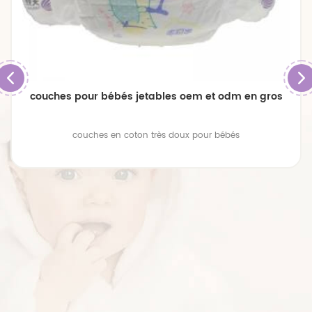
couches pour bébés jetables oem et odm en gros
couches en coton très doux pour bébés