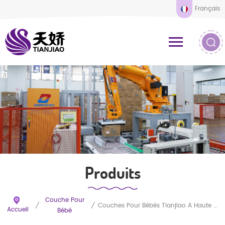
Français
Produits
Couche Pour
/
/
Couches Pour Bébés Tianjiao À Haute Absorption, Douces Et Jetables, Personnalisables Pour Les Commandes En Gros Et Disponibles En Différents Formats D'emballage.
Accueil
Bébé