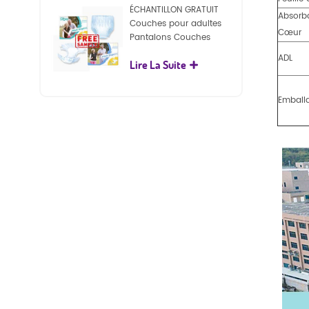
ÉCHANTILLON GRATUIT
Absorb
Couches pour adultes
Cœur
Pantalons Couches
jetables pour adultes
ADL
Lire La Suite
pour adultes
Emball