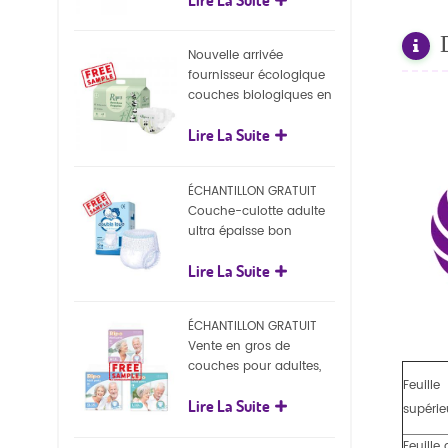
écologiques
Nouvelle arrivée
fournisseur écologique
couches biologiques en
gros Nature couches
Lire La Suite
biodégradables pour
bébé
ÉCHANTILLON GRATUIT
Couche-culotte adulte
ultra épaisse bon
marché, couche-culotte
Lire La Suite
jetable pour adulte
ÉCHANTILLON GRATUIT
Vente en gros de
couches pour adultes,
Feuille
pantalons jetables pour
Lire La Suite
adultes
supérie
Feuille 