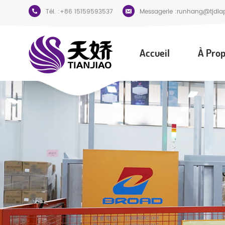
Tél. :
+86 15159593537
Messagerie :
runhang@tjdia
Accueil
À Prop