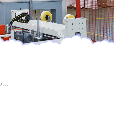
Couches Bébé De Nuit Ultra-Absorbantes Et Ultra-Absorbantes, Fabrication Sur Mesure (OEM), Échantillons Gratuits, Vente En Gros À L'international.