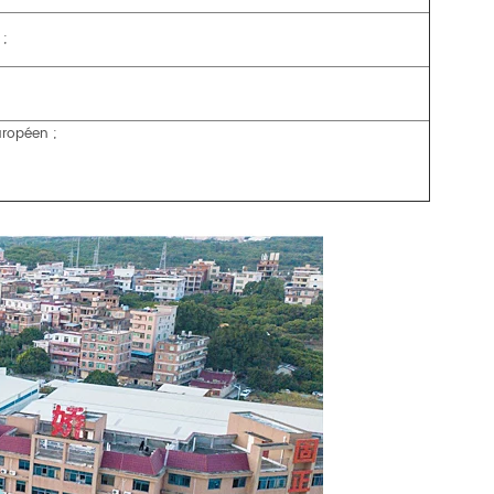
 ;
uropéen ;