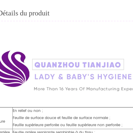
Détails du produit
En relief ou non ;
Feuille de surface douce et feuille de surface normale ;
ure
Feuille supérieure perforée ou feuille supérieure non perforée ;
arrière
Feuille arrière respirante semblable à du tissu ;