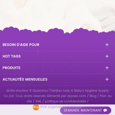
BESOIN D'AIDE POUR
HOT TAGS
PRODUITS
ACTUALITÉS MENSUELLES
droits d'auteur © Quanzhou Tianjiao Lady & Baby's Hygiene Supply
Co.,Ltd. Tous droits réservés
Alimenté par
dyyseo.com
/
Blog
/
Plan du
site
/
XML
/
politique de confidentialité
/
IPv6 supporté par le réseau
DEMANDE MAINTENANT