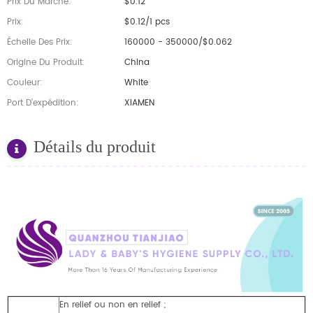
Prix Du Marché:
$0.12
Prix:
$0.12/1 pcs
Échelle Des Prix:
160000 - 350000/$0.062
Origine Du Produit:
China
Couleur:
White
Port D'expédition:
XIAMEN
Détails du produit
En relief ou non en relief ;