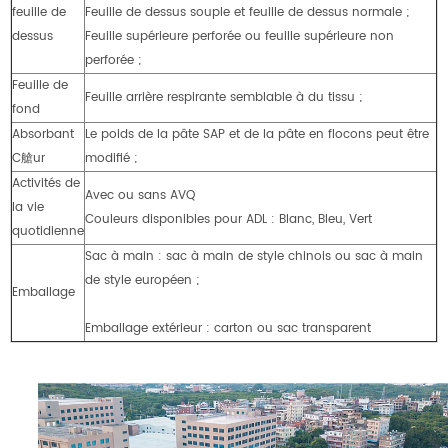
feuille de
Feuille de dessus souple et feuille de dessus normale ;
dessus
Feuille supérieure perforée ou feuille supérieure non
perforée ;
Feuille de
Feuille arrière respirante semblable à du tissu ;
fond
Absorbant
Le poids de la pâte SAP et de la pâte en flocons peut être
C艙ur
modifié ;
Activités de
Avec ou sans AVQ
la vie
Couleurs disponibles pour ADL : Blanc, Bleu, Vert
quotidienne
Sac à main : sac à main de style chinois ou sac à main
de style européen ;
Emballage
Emballage extérieur : carton ou sac transparent