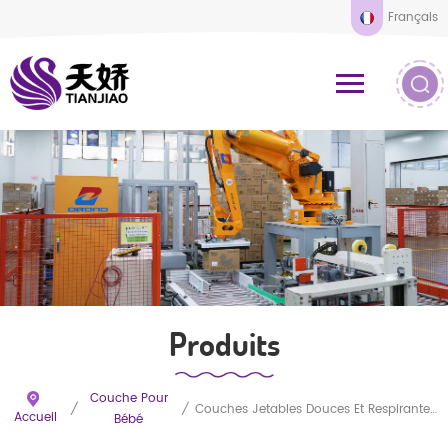
Français
Produits
Couche Pour
/
/
Couches Jetables Douces Et Respirantes Pour Bébé, Utilisables Toute La Nuit
Accueil
Bébé