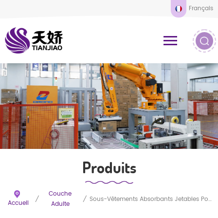
Français
Produits
Couche
/
/
Sous-Vêtements Absorbants Jetables Pour Adultes En Gros Sous Marque Privée
Accueil
Adulte