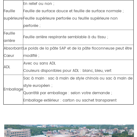
En relief ou non ;
Feuille
Feuille de surface douce et feuille de surface normale ;
supérieure
Feuille supérieure perforée ou feuille supérieure non
perforée ;
Feuille
Feuille arrière respirante semblable à du tissu ;
arrière
Absorbant
Le poids de la pâte SAP et de la pâte floconneuse peut être
Cœur
modifié ;
Avec ou sans ADL
ADL
Couleurs disponibles pour ADL : blanc, bleu, vert
Sac à main : sac à main de style chinois ou sac à main de
style européen ;
Emballage
Quantité par emballage : selon votre demande ;
Emballage extérieur : carton ou sachet transparent