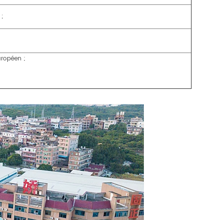
 ;
uropéen ;