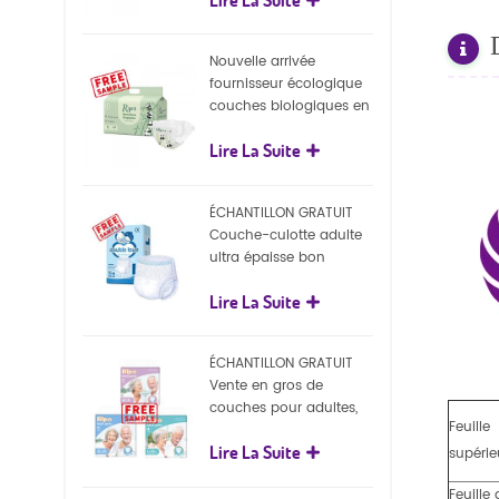
écologiques
Nouvelle arrivée
fournisseur écologique
couches biologiques en
gros Nature couches
Lire La Suite
biodégradables pour
bébé
ÉCHANTILLON GRATUIT
Couche-culotte adulte
ultra épaisse bon
marché, couche-culotte
Lire La Suite
jetable pour adulte
ÉCHANTILLON GRATUIT
Vente en gros de
couches pour adultes,
Feuille
pantalons jetables pour
Lire La Suite
adultes
supérie
Feuille 