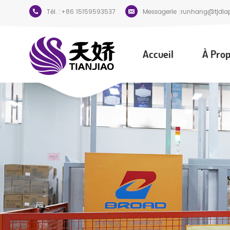
Tél. :
+86 15159593537
Messagerie :
runhang@tjdia
Accueil
À Prop