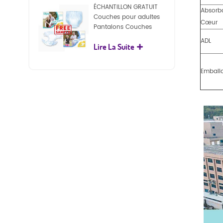
ÉCHANTILLON GRATUIT
Absorb
Couches pour adultes
Cœur
Pantalons Couches
jetables pour adultes
ADL
Lire La Suite
pour adultes
Emball