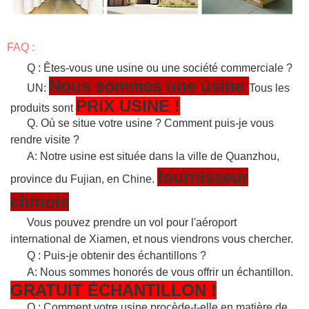
FAQ :
Q : Êtes-vous une usine ou une société commerciale ?
Nous sommes une usine
UN:
Tous les
PRIX USINE !
produits sont
Q. Où se situe votre usine ? Comment puis-je vous
rendre visite ?
A: Notre usine est située dans la ville de Quanzhou,
fournisseur
province du Fujian, en Chine.
chinois
Vous pouvez prendre un vol pour l'aéroport
international de Xiamen, et nous viendrons vous chercher.
Q : Puis-je obtenir des échantillons ?
A: Nous sommes honorés de vous offrir un échantillon.
GRATUIT
ÉCHANTILLON
!
Q : Comment votre usine procède-t-elle en matière de