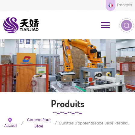
Français
Produits
Couche Pour
/
/
Culottes D'apprentissage Bébé Respirantes À Séchage Rapide De Qualité Supérieure Avec Protection Anti-Fuites
Accueil
Bébé