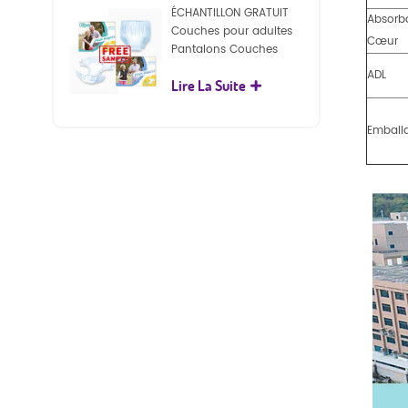
ÉCHANTILLON GRATUIT
Absorb
Couches pour adultes
Cœur
Pantalons Couches
jetables pour adultes
ADL
Lire La Suite
pour adultes
Emball