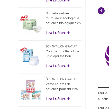
écologiques
Nouvelle arrivée
fournisseur écologique
couches biologiques en
gros Nature couches
Lire La Suite
biodégradables pour
bébé
ÉCHANTILLON GRATUIT
Couche-culotte adulte
ultra épaisse bon
marché, couche-culotte
Lire La Suite
jetable pour adulte
ÉCHANTILLON GRATUIT
Vente en gros de
couches pour adultes,
Feuille
pantalons jetables pour
Lire La Suite
adultes
supérie
Feuille 