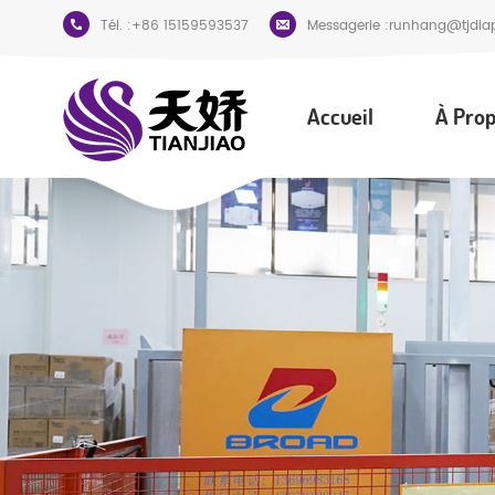
Tél. :
+86 15159593537
Messagerie :
runhang@tjdia
Accueil
À Prop