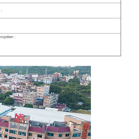
 ;
uropéen ;