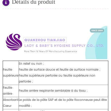
Détails du produit
En relief ou non ;
Feuille
Feuille de surface douce et feuille de surface normale ;
supérieure
Feuille supérieure perforée ou feuille supérieure non
perforée ;
Feuille
Feuille arrière respirante semblable à du tissu ;
arrière
Absorbant
Le poids de la pâte SAP et de la pâte floconneuse peut être
Cœur
modifié ;