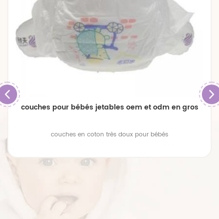
couches pour bébés jetables oem et odm en gros
couches en coton très doux pour bébés