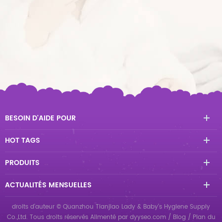
BESOIN D'AIDE POUR
HOT TAGS
PRODUITS
ACTUALITÉS MENSUELLES
droits d'auteur © Quanzhou Tianjiao Lady & Baby's Hygiene Supply
Co.,Ltd. Tous droits réservés
Alimenté par
dyyseo.com
/
Blog
/
Plan du