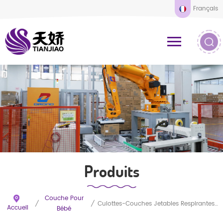
Français
Produits
Couche Pour
/
/
Culottes-Couches Jetables Respirantes Pour Bébé
Accueil
Bébé