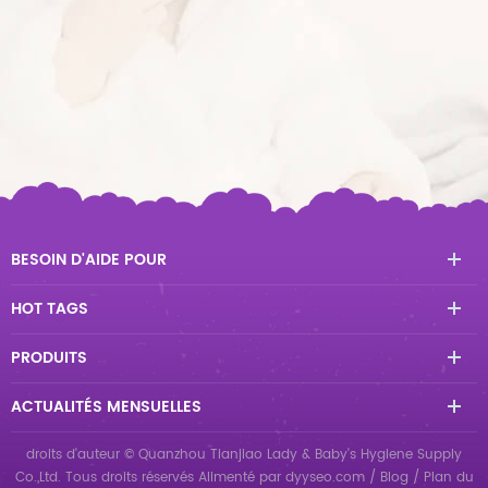
BESOIN D'AIDE POUR
HOT TAGS
PRODUITS
ACTUALITÉS MENSUELLES
droits d'auteur © Quanzhou Tianjiao Lady & Baby's Hygiene Supply
Co.,Ltd. Tous droits réservés
Alimenté par
dyyseo.com
/
Blog
/
Plan du