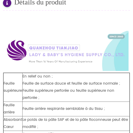
Détails du produit
En relief ou non ;
Feuille
Feuille de surface douce et feuille de surface normale ;
supérieure
Feuille supérieure perforée ou feuille supérieure non
perforée ;
Feuille
Feuille arrière respirante semblable à du tissu ;
arrière
Absorbant
Le poids de la pâte SAP et de la pâte floconneuse peut être
Cœur
modifié ;