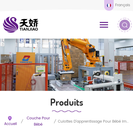
Français
Produits
Couche Pour
/
/
Culottes D'apprentissage Pour Bébé Imprimées OEM
Accueil
Bébé