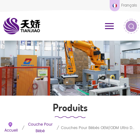
Français
Produits
Couche Pour
/
/
Couches Pour Bébés OEM/ODM Ultra Douces Avec Protection Anti-Fuites 3D. Échantillons Gratuits Disponibles.
Accueil
Bébé