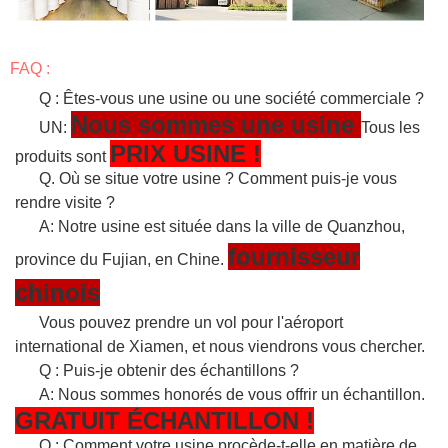
FAQ :
Q : Êtes-vous une usine ou une société commerciale ?
Nous sommes une usine
UN:
Tous les
PRIX USINE !
produits sont
Q. Où se situe votre usine ? Comment puis-je vous
rendre visite ?
A: Notre usine est située dans la ville de Quanzhou,
fournisseur
province du Fujian, en Chine.
chinois
Vous pouvez prendre un vol pour l'aéroport
international de Xiamen, et nous viendrons vous chercher.
Q : Puis-je obtenir des échantillons ?
A: Nous sommes honorés de vous offrir un échantillon.
GRATUIT
ÉCHANTILLON
!
Q : Comment votre usine procède-t-elle en matière de