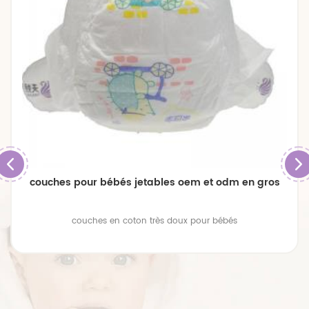
couches pour bébés jetables oem et odm en gros
couches en coton très doux pour bébés