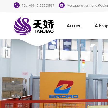
Tél. :
+86 15159593537
Messagerie :
runhang@tjdia
Accueil
À Prop