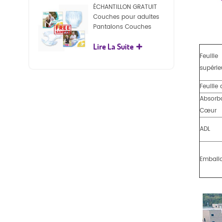
ÉCHANTILLON GRATUIT
Couches pour adultes
Pantalons Couches
jetables pour adultes
Lire La Suite
pour adultes
Feuille
supérie
Feuille 
Absorb
Cœur
ADL
Emball