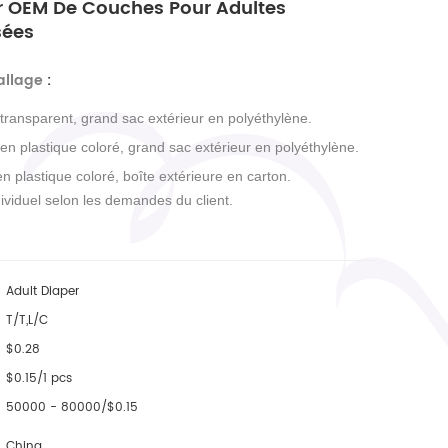
r OEM De Couches Pour Adultes
sées
allage
:
 transparent, grand sac extérieur en polyéthylène.
 en plastique coloré, grand sac extérieur en polyéthylène.
en plastique coloré, boîte extérieure en carton.
ividuel selon les demandes du client.
Adult Diaper
T/T,L/C
$0.28
$0.15/1 pcs
50000 - 80000/$0.15
China