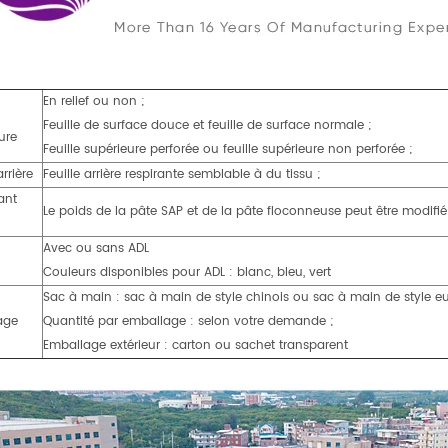
En relief ou non ;
Feuille de surface douce et feuille de surface normale ;
ure
Feuille supérieure perforée ou feuille supérieure non perforée ;
arrière
Feuille arrière respirante semblable à du tissu ;
ant
Le poids de la pâte SAP et de la pâte floconneuse peut être modifié
Avec ou sans ADL
Couleurs disponibles pour ADL : blanc, bleu, vert
Sac à main : sac à main de style chinois ou sac à main de style e
age
Quantité par emballage : selon votre demande ;
Emballage extérieur : carton ou sachet transparent