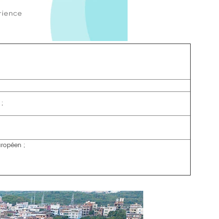
 ;
uropéen ;