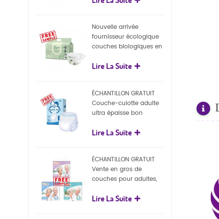
écologiques
Nouvelle arrivée
fournisseur écologique
couches biologiques en
gros Nature couches
Lire La Suite
biodégradables pour
bébé
ÉCHANTILLON GRATUIT
Couche-culotte adulte
ultra épaisse bon
marché, couche-culotte
Lire La Suite
jetable pour adulte
ÉCHANTILLON GRATUIT
Vente en gros de
couches pour adultes,
pantalons jetables pour
Lire La Suite
adultes