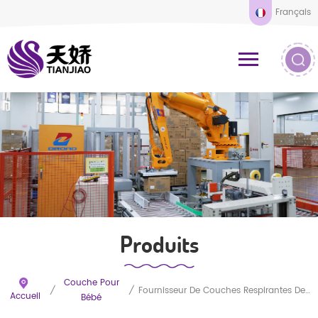
Français
Produits
Couche Pour
/
/
Fournisseur De Couches Respirantes De Qualité Softcare Pour Nouveau-Nés, En Gros Et En Gros, En Chine
Accueil
Bébé