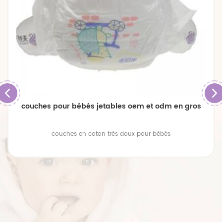
couches pour bébés jetables oem et odm en gros
couches en coton très doux pour bébés