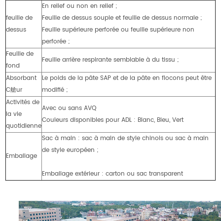
En relief ou non en relief ;
feuille de
Feuille de dessus souple et feuille de dessus normale ;
dessus
Feuille supérieure perforée ou feuille supérieure non
perforée ;
Feuille de
Feuille arrière respirante semblable à du tissu ;
fond
Absorbant
Le poids de la pâte SAP et de la pâte en flocons peut être
C艙ur
modifié ;
Activités de
Avec ou sans AVQ
la vie
Couleurs disponibles pour ADL : Blanc, Bleu, Vert
quotidienne
Sac à main : sac à main de style chinois ou sac à main
de style européen ;
Emballage
Emballage extérieur : carton ou sac transparent