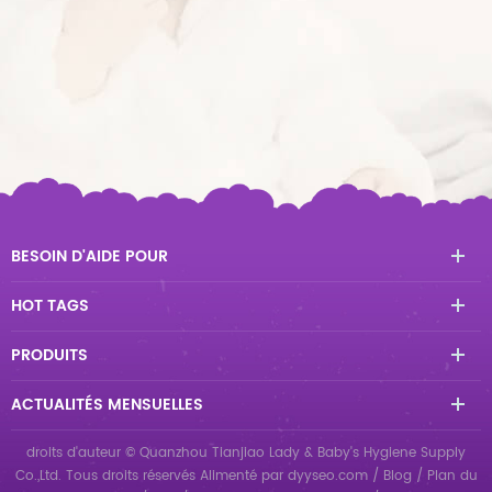
BESOIN D'AIDE POUR
HOT TAGS
PRODUITS
ACTUALITÉS MENSUELLES
droits d'auteur © Quanzhou Tianjiao Lady & Baby's Hygiene Supply
Co.,Ltd. Tous droits réservés
Alimenté par
dyyseo.com
/
Blog
/
Plan du