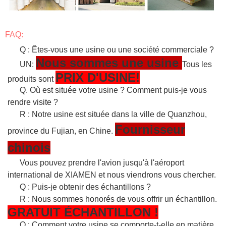
FAQ:
Q : Êtes-vous une usine ou une société commerciale ?
Nous sommes une usine
UN:
Tous les
PRIX D'USINE!
produits sont
Q. Où est située votre usine ? Comment puis-je vous
rendre visite ?
R : Notre usine est située dans la ville de Quanzhou,
Fournisseur
province du Fujian, en Chine.
chinois
Vous pouvez prendre l'avion jusqu'à l'aéroport
international de XIAMEN et nous viendrons vous chercher.
Q : Puis-je obtenir des échantillons ?
R : Nous sommes honorés de vous offrir un échantillon.
GRATUIT
ÉCHANTILLON
!
Q : Comment votre usine se comporte-t-elle en matière