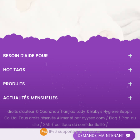
BESOIN D'AIDE POUR
HOT TAGS
PRODUITS
ACTUALITÉS MENSUELLES
droits d'auteur © Quanzhou Tianjiao Lady & Baby's Hygiene Supply
Co.,Ltd. Tous droits réservés
Alimenté par
dyyseo.com
/
Blog
/
Plan du
site
/
XML
/
politique de confidentialité
/
IPv6 supporté par le réseau
DEMANDE MAINTENANT