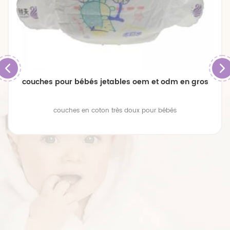
couches pour bébés jetables oem et odm en gros
couches en coton très doux pour bébés