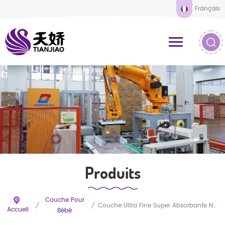
Français
Produits
Couche Pour
/
/
Couche Ultra Fine Super Absorbante New Style Premium Pull Up
Accueil
Bébé