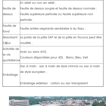
En relief ou non en relief ;
feuille de
Feuille de dessus souple et feuille de dessus normale ;
dessus
Feuille supérieure perforée ou feuille supérieure non
perforée ;
Feuille de
Feuille arrière respirante semblable à du tissu ;
fond
Absorbant
Le poids de la pâte SAP et de la pâte en flocons peut être
C艙ur
modifié ;
Activités de
Avec ou sans AVQ
la vie
Couleurs disponibles pour ADL : Blanc, Bleu, Vert
quotidienne
Sac à main : sac à main de style chinois ou sac à main
de style européen ;
Emballage
Emballage extérieur : carton ou sac transparent