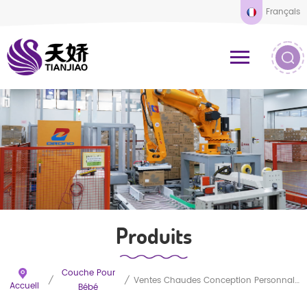
Français
Produits
Couche Pour
/
/
Ventes Chaudes Conception Personnalisée Nourrissons Couches Jetables Pour Bébés De Haute Qualité
Accueil
Bébé