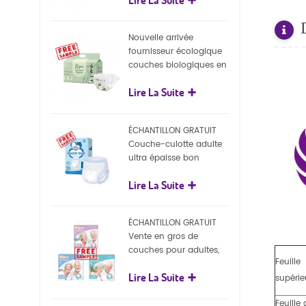
écologiques
Nouvelle arrivée
fournisseur écologique
couches biologiques en
gros Nature couches
Lire La Suite
biodégradables pour
bébé
ÉCHANTILLON GRATUIT
Couche-culotte adulte
ultra épaisse bon
marché, couche-culotte
Lire La Suite
jetable pour adulte
ÉCHANTILLON GRATUIT
Vente en gros de
couches pour adultes,
Feuille
pantalons jetables pour
Lire La Suite
adultes
supérie
Feuille