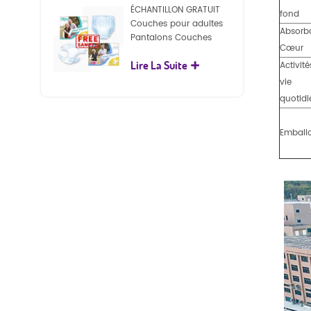
ÉCHANTILLON GRATUIT
fond
Couches pour adultes
Absorb
Pantalons Couches
Cœur
jetables pour adultes
Lire La Suite
pour adultes
Activité
vie
quotid
Emball