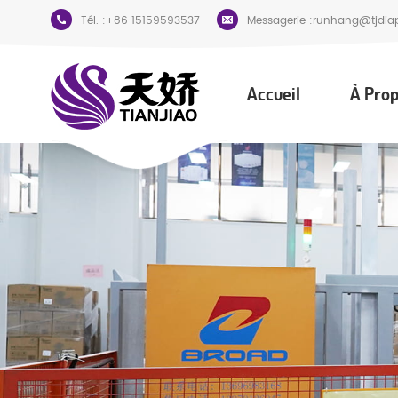
Tél. :
+86 15159593537
Messagerie :
runhang@tjdia
Accueil
À Prop