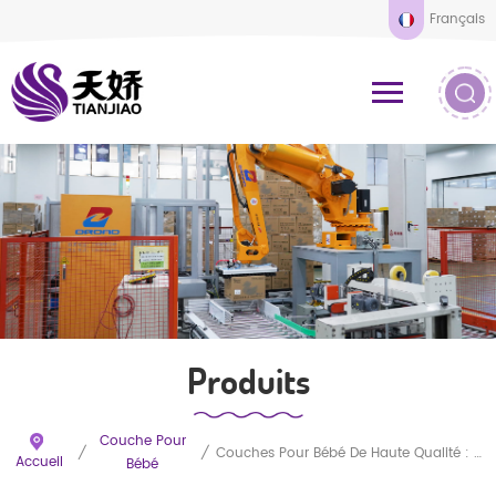
Français
Produits
Couche Pour
/
/
Couches Pour Bébé De Haute Qualité : Offre De Couches Absorbantes Jetables Personnalisées En Gros
Accueil
Bébé