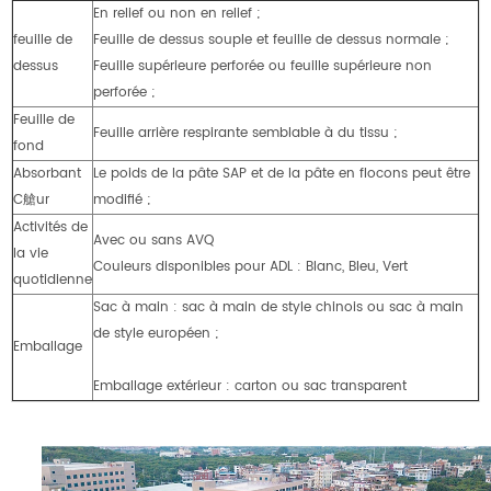
En relief ou non en relief ;
feuille de
Feuille de dessus souple et feuille de dessus normale ;
dessus
Feuille supérieure perforée ou feuille supérieure non
perforée ;
Feuille de
Feuille arrière respirante semblable à du tissu ;
fond
Absorbant
Le poids de la pâte SAP et de la pâte en flocons peut être
C艙ur
modifié ;
Activités de
Avec ou sans AVQ
la vie
Couleurs disponibles pour ADL : Blanc, Bleu, Vert
quotidienne
Sac à main : sac à main de style chinois ou sac à main
de style européen ;
Emballage
Emballage extérieur : carton ou sac transparent